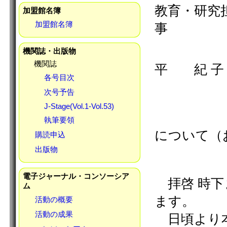
加盟館名簿
加盟館名簿
機関誌・出版物
機関誌
各号目次
次号予告
J-Stage(Vol.1-Vol.53)
執筆要領
購読申込
出版物
電子ジャーナル・コンソーシア
ム
活動の概要
活動の成果