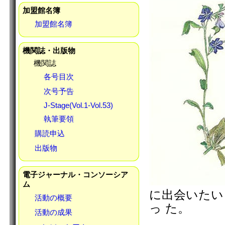
加盟館名簿
加盟館名簿
機関誌・出版物
機関誌
各号目次
次号予告
J-Stage(Vol.1-Vol.53)
執筆要領
購読申込
出版物
電子ジャーナル・コンソーシア
ム
に出会いたい
活動の概要
っ た。
活動の成果