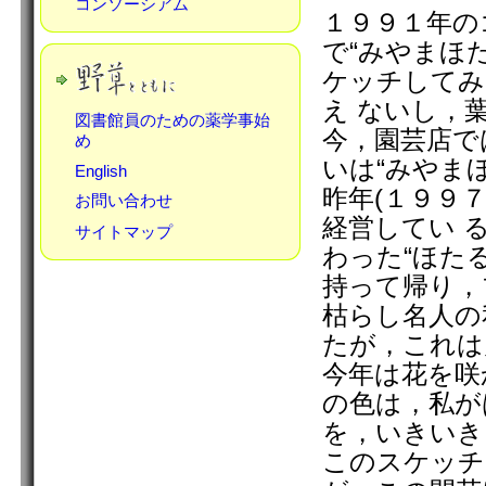
コンソーシアム
１９９１年の
で“みやまほ
ケッチしてみ
え ないし，
図書館員のための薬学事始
今，園芸店で
め
いは“みやま
English
昨年(１９９
お問い合わせ
経営してい 
サイトマップ
わった“ほた
持って帰り，
枯らし名人の
たが，これは
今年は花を咲
の色は，私が
を，いきいき
このスケッチ