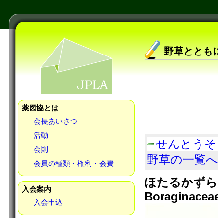
野草ととも
薬図協とは
会長あいさつ
活動
せんとうそ
会則
野草の一覧へ
会員の種類・権利・会費
ほたるかずら L
入会案内
Boraginacea
入会申込