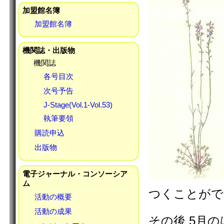
加盟館名簿
加盟館名簿
機関誌・出版物
機関誌
各号目次
次号予告
J-Stage(Vol.1-Vol.53)
執筆要領
購読申込
出版物
電子ジャーナル・コンソーシア
ム
つくことがで
活動の概要
活動の成果
その後 5月