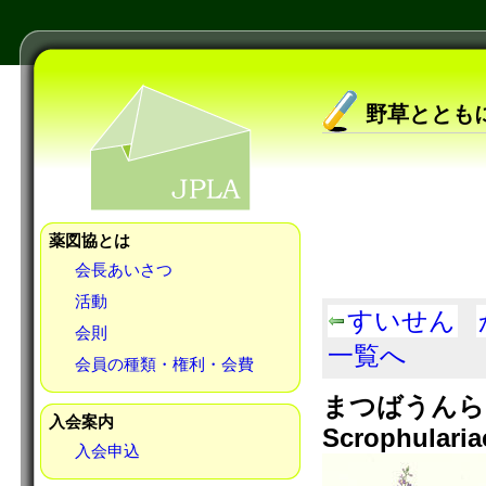
野草ととも
薬図協とは
会長あいさつ
活動
すいせん
会則
一覧へ
会員の種類・権利・会費
まつばうんらん 
入会案内
Scrophularia
入会申込