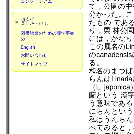
コンソーシアム
て，公園の中
分かった。こ
たもの である
り，栗 林公
図書館員のための薬学事始
には，かなり
め
この属名のLi
English
のcanade
お問い合わせ
る。
サイトマップ
和名のまつば
らんはLina
（L. jap
蘭という 漢
う意味である
にらんという
私はうんらん
べてみると，