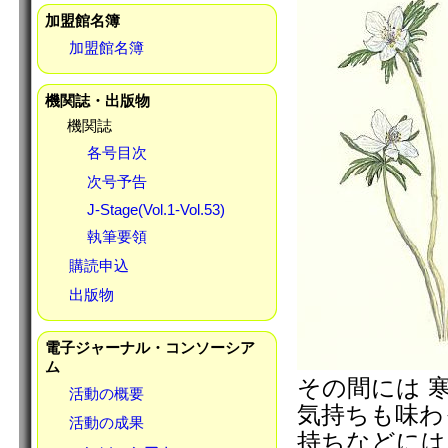
加盟館名簿
加盟館名簿
機関誌・出版物
機関誌
各号目次
次号予告
J-Stage(Vol.1-Vol.53)
執筆要領
購読申込
出版物
電子ジャーナル・コンソーシア
ム
その間には 
活動の概要
気持ちも味わ
活動の成果
持ちなどには