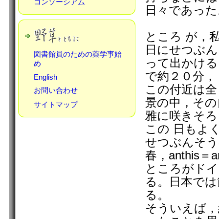
コンソーシアム
日々であった
ところ が，
日にせつぶん
図書館員のための薬学事始
って出かける
め
で約２０分，
English
この付近は全
お問い合わせ
景の中，その
サイトマップ
雅に咲きそろ
この 日もよ
せつぶんそうの
春，anthi
ところがドイツ
る。日本では
る。
そういえば，