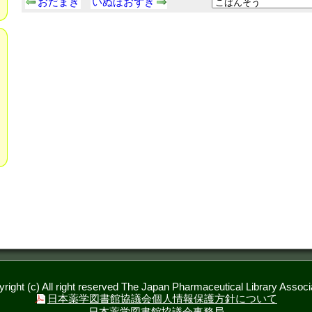
おだまき
いぬほおずき
right (c) All right reserved The Japan Pharmaceutical Library Associ
日本薬学図書館協議会個人情報保護方針について