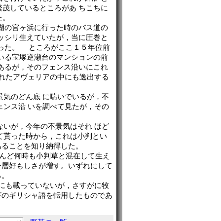
繁茂しているところがあ ちこちに
た。
琶湖の宮ヶ浜に行った時のバス道の
ビッシリ生えていたが，当に圧巻と
あった。 ところがここ１５年位前
 いる宝塚逆瀬台のマンションの前
があるが，そのフェンス沿いにこれ
られたアヴェリアの中にも逸出する
景気のどん底 に喘いでいるが，不
ェンス沿 いを調べて見たが，その
ないが，今年の不景気はそれ ほど
て貰った時から，これは小判とい
あることを知り納得した。
ほとんど何時も小判草と混在して生え
一層好もしさが増す。いずれにして
である。
れにも載っていないが，さすがに牧
ギのギリシャ語を転用したものであ