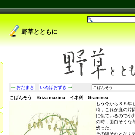
野草とともに
おだまき
いぬほおずき
こばんそう Briza maxima イネ科 Graminea
もう今から３５年
時，これが庭の片
に似ているので小
の時，面白そうな
残った。
その後それとなく