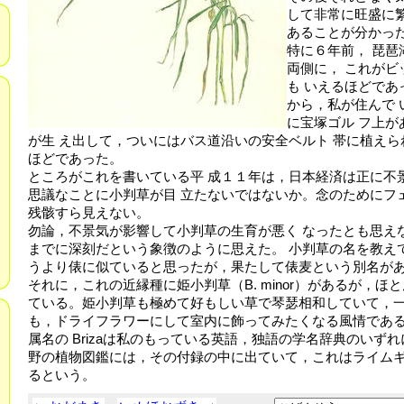
して非常に旺盛に
あることが分かっ
特に６年前， 琵
両側に， これが
も いえるほどで
から，私が住んで
に宝塚ゴル フ上
が生 え出して，ついにはバス道沿いの安全ベルト 帯に植え
ほどであった。
ところがこれを書いている平 成１１年は，日本経済は正に不
思議なことに小判草が目 立たないではないか。念のためにフ
残骸すら見えない。
勿論，不景気が影響して小判草の生育が悪く なったとも思え
までに深刻だという象徴のように思えた。 小判草の名を教え
うより俵に似ていると思ったが，果たして俵麦という別名が
それに，これの近縁種に姫小判草（B. minor）があるが，
ている。姫小判草も極めて好もしい草で琴瑟相和していて，
も，ドライフラワーにして室内に飾ってみたくなる風情
属名の Brizaは私のもっている英語，独語の学名辞典のいず
野の植物図鑑には，その付録の中に出ていて，これはライム
るという。