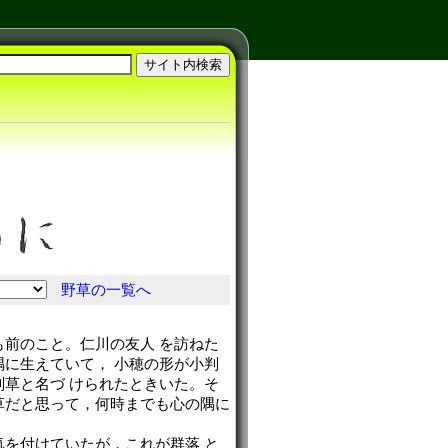
野草の一覧へ
も前のこと。仁川の友人 を訪ねた
隅に生えていて， 小穂の形が小判
判草と名づ けられたときいた。そ
草だと思って，何時までも心の隅に
気を付けていたが，これが群落 と